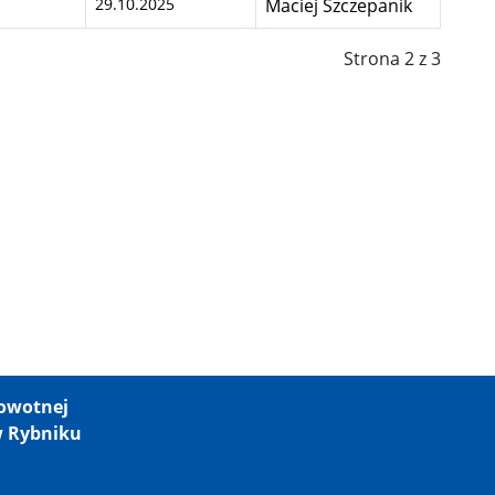
29.10.2025
Maciej Szczepanik
Strona 2 z 3
rowotnej
w Rybniku