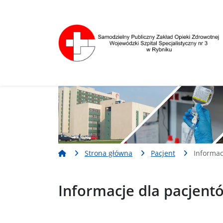
Nawigacja
Treść
Narzędzia dostępności
Strona główna
Pacjent
Informac
Informacje dla pacjent